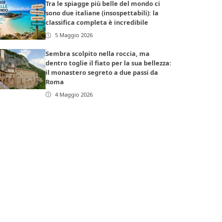
Tra le spiagge più belle del mondo ci
sono due italiane (insospettabili): la
classifica completa è incredibile
5 Maggio 2026
Sembra scolpito nella roccia, ma
dentro toglie il fiato per la sua bellezza:
il monastero segreto a due passi da
Roma
4 Maggio 2026