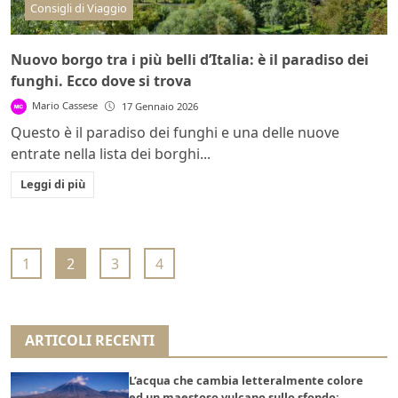
Consigli di Viaggio
Nuovo borgo tra i più belli d’Italia: è il paradiso dei
funghi. Ecco dove si trova
Mario Cassese
17 Gennaio 2026
Questo è il paradiso dei funghi e una delle nuove
entrate nella lista dei borghi...
Leggi di più
1
2
3
4
ARTICOLI RECENTI
L’acqua che cambia letteralmente colore
ed un maestoso vulcano sullo sfondo: