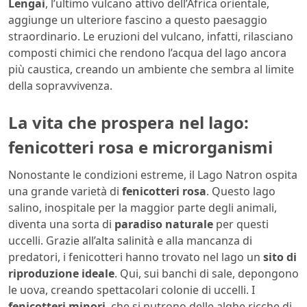
Lengai
, l’ultimo vulcano attivo dell’Africa orientale,
aggiunge un ulteriore fascino a questo paesaggio
straordinario. Le eruzioni del vulcano, infatti, rilasciano
composti chimici che rendono l’acqua del lago ancora
più caustica, creando un ambiente che sembra al limite
della sopravvivenza.
La vita che prospera nel lago:
fenicotteri rosa e microrganismi
Nonostante le condizioni estreme, il Lago Natron ospita
una grande varietà di
fenicotteri rosa
. Questo lago
salino, inospitale per la maggior parte degli animali,
diventa una sorta di
paradiso naturale
per questi
uccelli. Grazie all’alta salinità e alla mancanza di
predatori, i fenicotteri hanno trovato nel lago un
sito di
riproduzione ideale
. Qui, sui banchi di sale, depongono
le uova, creando spettacolari colonie di uccelli. I
fenicotteri minori
, che si nutrono delle alghe ricche di