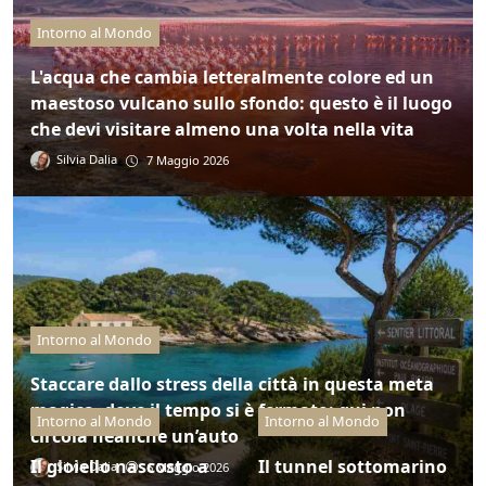
Intorno al Mondo
L'acqua che cambia letteralmente colore ed un
maestoso vulcano sullo sfondo: questo è il luogo
che devi visitare almeno una volta nella vita
Silvia Dalia
7 Maggio 2026
Intorno al Mondo
Staccare dallo stress della città in questa meta
magica, dove il tempo si è fermato: qui non
Intorno al Mondo
Intorno al Mondo
circola neanche un’auto
Il gioiello nascosto a
Il tunnel sottomarino
Silvia Dalia
6 Maggio 2026