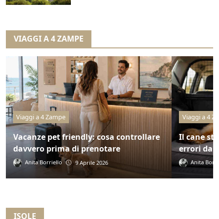
VIAGGI A 4 ZAMPE
Viaggi a 4 Zampe
Viaggi a 4 
Vacanze pet friendly: cosa controllare
Il cane st
davvero prima di prenotare
errori da 
Anita Borriello
Anita Borri
9 Aprile 2026
ISOLE