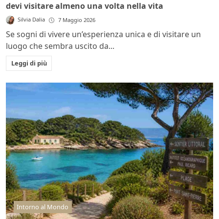
devi visitare almeno una volta nella vita
Silvia Dalia
7 Maggio 2026
Se sogni di vivere un’esperienza unica e di visitare un
luogo che sembra uscito da...
Leggi di più
Intorno al Mondo