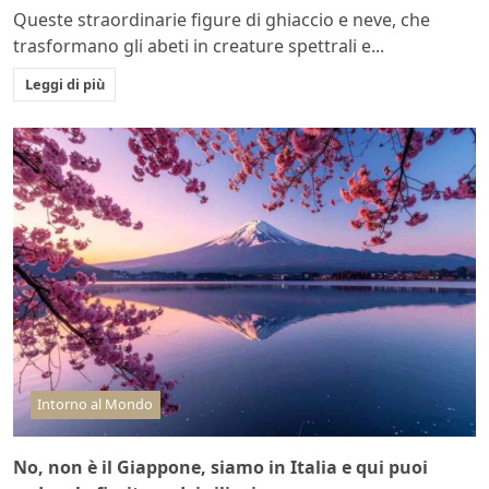
Queste straordinarie figure di ghiaccio e neve, che
trasformano gli abeti in creature spettrali e...
Leggi di più
Intorno al Mondo
No, non è il Giappone, siamo in Italia e qui puoi