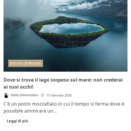
Intorno al Mondo
Dove si trova il lago sospeso sul mare: non crederai
ai tuoi occhi!
Stella Dibenedetto
15 Gennaio 2026
C'è un posto mozzafiato in cui il tempo si ferma dove è
possibile ammirare un...
Leggi di più