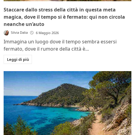
Staccare dallo stress della città in questa meta
magica, dove il tempo si è fermato: qui non circola
neanche un’auto
Silvia Dalia
6 Maggio 2026
Immagina un luogo dove il tempo sembra essersi
fermato, dove il rumore della città è...
Leggi di più