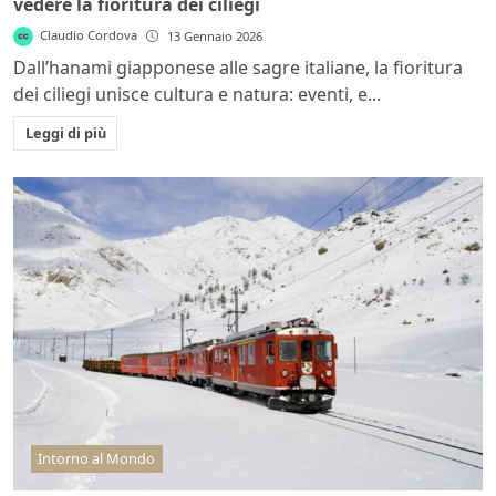
vedere la fioritura dei ciliegi
Claudio Cordova
13 Gennaio 2026
Dall’hanami giapponese alle sagre italiane, la fioritura
dei ciliegi unisce cultura e natura: eventi, e...
Leggi di più
Intorno al Mondo