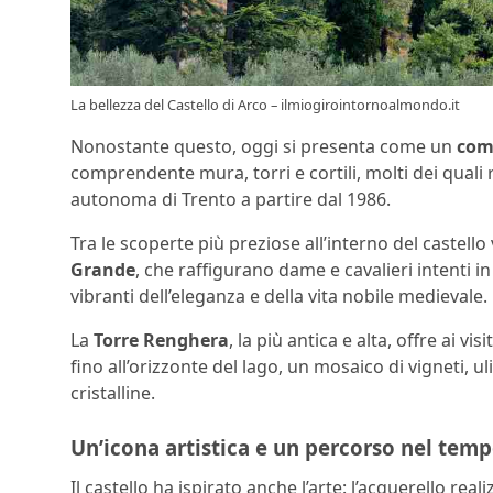
La bellezza del Castello di Arco – ilmiogirointornoalmondo.it
Nonostante questo, oggi si presenta come un
com
comprendente mura, torri e cortili, molti dei quali r
autonoma di Trento a partire dal 1986.
Tra le scoperte più preziose all’interno del castello
Grande
, che raffigurano dame e cavalieri intenti i
vibranti dell’eleganza e della vita nobile medievale.
La
Torre Renghera
, la più antica e alta, offre ai 
fino all’orizzonte del lago, un mosaico di vigneti, ul
cristalline.
Un’icona artistica e un percorso nel tem
Il castello ha ispirato anche l’arte: l’acquerello rea