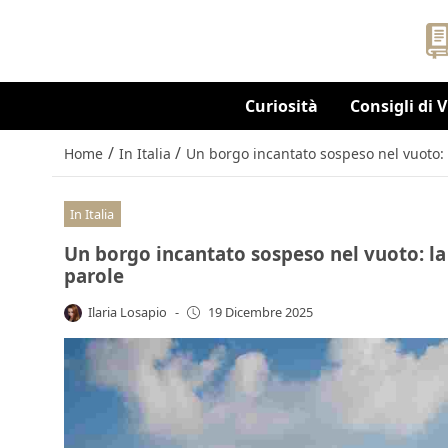
Curiosità
Consigli di 
/
/
Home
In Italia
Un borgo incantato sospeso nel vuoto: la
In Italia
Un borgo incantato sospeso nel vuoto: la v
parole
Ilaria Losapio
-
19 Dicembre 2025