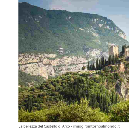
La bellezza del Castello di Arco - ilmiogirointornoalmondo.it