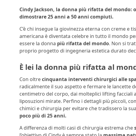
Cindy Jackson, la donna più rifatta del mondo: ol
dimostrare 25 anni a 50 anni compiuti.
C’è chi insegue la giovinezza eterna con creme e tis
americana è diventata celebre in tutto il mondo per
essere la donna
più rifatta del mondo
. Non si tra
proprio progetto di ingegneria estetica durato dec
È lei la donna più rifatta al mo
Con oltre
cinquanta interventi chirurgici alle spa
radicalmente il suo aspetto e fermare le lancette 
centimetro del corpo, dai molteplici lifting facciali
liposuzioni mirate. Perfino i dettagli più piccoli, c
chimici e chirurgia per evitare che tradissero la su
poco più di 25 anni.
A differenza di molti casi di chirurgia estrema che
l’obiettivo di Cindy è sempre stato la
massima nat