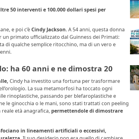
tre 50 interventi e 100.000 dollari spesi per
ane, e poi c’è
Cindy Jackson
. A 54 anni, questa donna
 un primato ufficializzato dal Guinness dei Primati:
tta di qualche semplice ritocchino, ma di un vero e
enni.
ndo: ha 60 anni e ne dimostra 20
lle,
Cindy ha investito una fortuna per trasformare
dell’orologio. La sua metamorfosi ha toccato ogni
 alle rinoplastiche, passando per blefaroplastiche e
ome le ginocchia o le mani, sono stati trattati con peeling
a reale età anagrafica,
permettendole di dimostrare
sfociano in lineamenti artificiali o eccessivi,
uralezza
. Il suo desiderio non era quello di cambiare