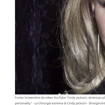
Fonte: Screenshot da video YouTube "Cindy Jackson, American pla
personality" - La chirurgia estrema di Cindy Jackson - Ilmiogiro