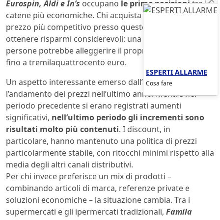
Eurospin, Aldi e In’s
occupano
le prime posizioni
tra le
catene più economiche. Chi acquista i prodotti con il
prezzo più competitivo presso queste insegne può
ottenere risparmi considerevoli: una famiglia di quattro
persone potrebbe alleggerire il proprio budget annuale
fino a tremilaquattrocento euro.
ESPERTI ALLARME
Un aspetto interessante emerso dall’analisi riguarda
Cosa fare
l’andamento dei prezzi nell’ultimo anno. Mentre nel
periodo precedente si erano registrati aumenti
significativi,
nell’ultimo periodo gli incrementi sono
risultati molto più contenuti
. I discount, in
particolare, hanno mantenuto una politica di prezzi
particolarmente stabile, con ritocchi minimi rispetto alla
media degli altri canali distributivi.
Per chi invece preferisce un mix di prodotti –
combinando articoli di marca, referenze private e
soluzioni economiche – la situazione cambia. Tra i
supermercati e gli ipermercati tradizionali,
Famila