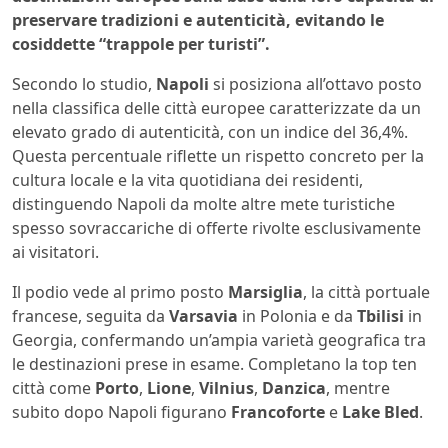
preservare tradizioni e autenticità, evitando le
cosiddette “trappole per turisti”.
Secondo lo studio,
Napoli
si posiziona all’ottavo posto
nella classifica delle città europee caratterizzate da un
elevato grado di autenticità, con un indice del 36,4%.
Questa percentuale riflette un rispetto concreto per la
cultura locale e la vita quotidiana dei residenti,
distinguendo Napoli da molte altre mete turistiche
spesso sovraccariche di offerte rivolte esclusivamente
ai visitatori.
Il podio vede al primo posto
Marsiglia
, la città portuale
francese, seguita da
Varsavia
in Polonia e da
Tbilisi
in
Georgia, confermando un’ampia varietà geografica tra
le destinazioni prese in esame. Completano la top ten
città come
Porto
,
Lione
,
Vilnius
,
Danzica
, mentre
subito dopo Napoli figurano
Francoforte
e
Lake Bled
.