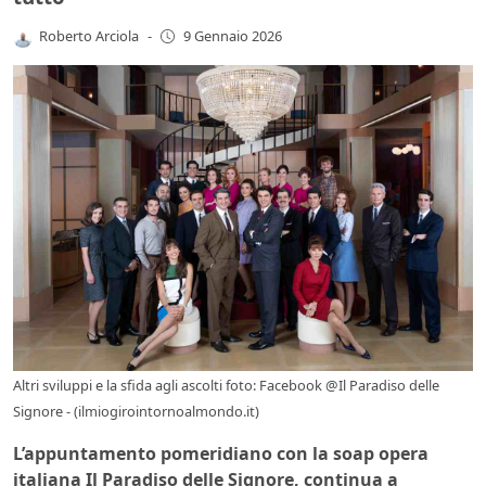
Roberto Arciola
-
9 Gennaio 2026
Altri sviluppi e la sfida agli ascolti foto: Facebook @Il Paradiso delle
Signore - (ilmiogirointornoalmondo.it)
L’appuntamento pomeridiano con la soap opera
italiana Il Paradiso delle Signore, continua a