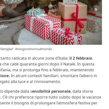
di famiglia?- ilmiogirointornoalmondo
anto radicata in alcune zone d’Italia:
il 2 febbraio
.
ta che cade quaranta giorni dopo il Natale. In questa
Epifania, ma si prolunga fino a febbraio, mantenendo
zione.
In alcuni contesti familiari, smontare l’albero in
egato alla luce e al rinnovamento.
to dipende dalla s
ensibilità personale
, dalla storia
. C’è chi preferisce riporre tutto subito dopo le vacanze
 sente il bisogno di prolungare l’atmosfera festiva per