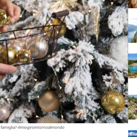
di famiglia?-ilmiogirointornoalmondo