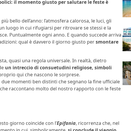
bolici: il momento giusto per salutare le feste è
ù bello dell’anno: l’atmosfera calorosa, le luci, gli
 luogo in cui rifugiarsi per ritrovare se stessi e la
inisce. Puntualmente ogni anno. E quando succede arriva
adizioni: qual è davvero il giorno giusto per
smontare
ta, quasi una regola universale. In realtà, dietro
nde
un intreccio di consuetudini religiose, simboli
roprio qui che nascono le sorprese.
 ma due momenti ben distinti che segnano la fine ufficiale
, che raccontano molto del nostro rapporto con le feste
esto giorno coincide con l’
Epifania
, ricorrenza che, nel
l momento in cui, simbolicamente,
si conclude il viaggio