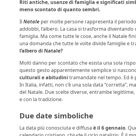
Riti antiche, usanze di famiglia e significati sim
meno scontato di quanto sembri.
Il
Natale
per molte persone rappresenta il periodo pi
addobbi, l’albero. La casa si trasforma diventando un
famiglia. Ma come tutte le cose, anche il Natale f
una domanda che tutte le volte divide famiglie e tr
l’albero di Natale?
Molti danno per scontato che esista una sola rispos
questo gesto apparentemente semplice si nasco
culturali e abitudini
tramandate nel tempo. Ed è p
In Italia, infatti, non c’è una sola data “corretta”,
del Natale. Due scelte diverse, entrambe legittime
e con la tradizione.
Due date simboliche
La data più conosciuta e diffusa
è il 6 gennaio
. Qu
calendario cristiano, chiude il ciclo natalizio. È i