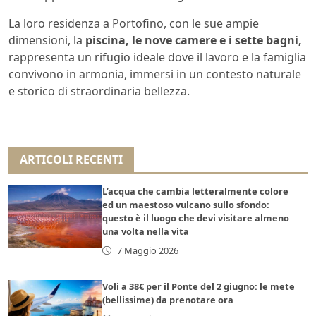
La loro residenza a Portofino, con le sue ampie
dimensioni, la
piscina, le nove camere e i sette bagni,
rappresenta un rifugio ideale dove il lavoro e la famiglia
convivono in armonia, immersi in un contesto naturale
e storico di straordinaria bellezza.
ARTICOLI RECENTI
L’acqua che cambia letteralmente colore
ed un maestoso vulcano sullo sfondo:
questo è il luogo che devi visitare almeno
una volta nella vita
7 Maggio 2026
Voli a 38€ per il Ponte del 2 giugno: le mete
(bellissime) da prenotare ora