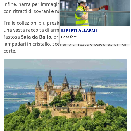
infine, narra per immagini la genealogia della dinastia,
con ritratti di sovrani e nobildonne.
Tra le collezioni più preziose spiccano la
Armeria
, con
una vasta raccolta di armi e armature storiche, e la
ESPERTI ALLARME
fastosa
Sala da Ballo
, ornata da specchi dorati e
Cosa fare
lampadari in cristallo, scenario di feste e celebrazioni di
corte.