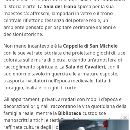
di storia e arte. La
Sala del Trono
spicca per la sua
maestosità: affreschi, lampadari in vetro e il trono
centrale riflettono l’essenza del potere reale, un
ambiente pensato per ospitare cerimonie solenni e
decisioni storiche.
Non meno incantevole è la
Cappella di San Michele
,
con le sue vetrate istoriate che proiettano giochi di luce
colorata sulle mura di pietra, creando un’atmosfera di
raccoglimento spirituale. La
Sala dei Cavalieri
, con il
suo enorme tavolo in quercia e le armature esposte,
trasporta i visitatori nell’epoca medievale, fatta di
coraggio, lealtà e intrighi di corte.
Gli appartamenti privati, arredati con mobili d’epoca e
decorazioni originali, raccontano la vita quotidiana della
famiglia reale, mentre la
Biblioteca
custodisce
manoscritti antichi e testi filosofici che testimoniano la
raffinata cultura degli Hohenzollern. La
Pinacoteca
,