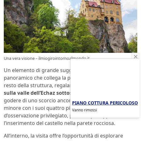
Una vera visione – ilmiogirointornoalmondo.it
Un elemento di grande suggestione è il ponte
panoramico che collega la parte centrale del castello al
resto della struttura, regalando una
vista mozzafiato
sulla valle dell’Echaz sottostante
. Per chi desidera
godere di uno scorcio ancora più spettacolare, la torre
PIANO COTTURA PERICOLOSO
minore con i suoi quattro pinnacoli offre un punto
Vanno rimossi
d’osservazione privilegiato, perfetto per apprezzare
l’inserimento del castello nella parete rocciosa.
All’interno, la visita offre l’opportunità di esplorare