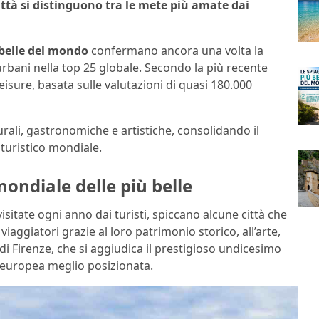
ittà si distinguono tra le mete più amate dai
 belle del mondo
confermano ancora una volta la
 urbani nella top 25 globale. Secondo la più recente
isure, basata sulle valutazioni di quasi 180.000
urali, gastronomiche e artistiche, consolidando il
turistico mondiale.
 mondiale delle più belle
visitate ogni anno dai turisti, spiccano alcune città che
iaggiatori grazie al loro patrimonio storico, all’arte,
so di Firenze, che si aggiudica il prestigioso undicesimo
à europea meglio posizionata.