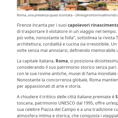
Roma, una presenza quasi scontata – (ilmiogirointornoalmondo.i
Firenze incanta per i suoi
capolavori rinascimenta
di trasportare il visitatore in un viaggio nel tempo.
più volte, nonostante la folla”, sottolinea la rivis
architettura, cordialità e cucina sia irresistibile. U
volte senza mai annoiarsi, definendo memorabile un
La capitale italiana,
Roma
, si posiziona diciottesim
considerando il suo patrimonio storico senza pari. Tu
con le sue rovine antiche, musei di fama mondiale e
Nonostante la concorrenza globale, Roma mantiene 
per appassionati di arte e storia.
A chiudere il trittico delle città italiane premiate è
S
toscana, patrimonio UNESCO dal 1995, offre un’espe
sua celebre Piazza del Campo e a una tradizione cul
atmosfera intima e storica, che conquista i viaggia