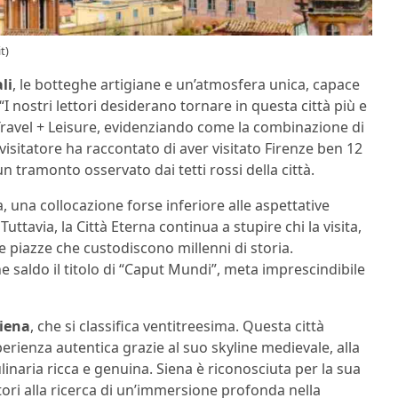
t)
li
, le botteghe artigiane e un’atmosfera unica, capace
 “I nostri lettori desiderano tornare in questa città più e
ta Travel + Leisure, evidenziando come la combinazione di
n visitatore ha raccontato di aver visitato Firenze ben 12
 tramonto osservato dai tetti rossi della città.
a, una collocazione forse inferiore alle aspettative
ttavia, la Città Eterna continua a stupire chi la visita,
 piazze che custodiscono millenni di storia.
saldo il titolo di “Caput Mundi”, meta imprescindibile
iena
, che si classifica ventitreesima. Questa città
rienza autentica grazie al suo skyline medievale, alla
inaria ricca e genuina. Siena è riconosciuta per la sua
tori alla ricerca di un’immersione profonda nella