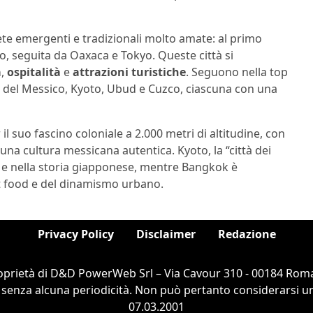
ete emergenti e tradizionali molto amate: al primo
, seguita da Oaxaca e Tokyo. Queste città si
a
,
ospitalità
e
attrazioni turistiche
. Seguono nella top
ttà del Messico, Kyoto, Ubud e Cuzco, ciascuna con una
l suo fascino coloniale a 2.000 metri di altitudine, con
una cultura messicana autentica. Kyoto, la “città dei
tà e nella storia giapponese, mentre Bangkok è
et food e del dinamismo urbano.
Privacy Policy
Disclaimer
Redazione
oprietà di D&D PowerWeb Srl – Via Cavour 310 - 00184 Roma
 senza alcuna periodicità. Non può pertanto considerarsi un 
07.03.2001