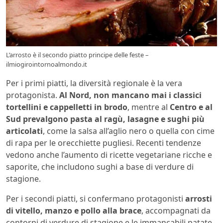
L’arrosto è il secondo piatto principe delle feste –
ilmiogirointornoalmondo.it
Per i primi piatti, la diversità regionale è la vera
protagonista.
Al Nord, non mancano mai i classici
tortellini e cappelletti in brodo
, mentre al
Centro e al
Sud prevalgono pasta al ragù, lasagne e sughi più
articolati
, come la salsa all’aglio nero o quella con cime
di rapa per le orecchiette pugliesi. Recenti tendenze
vedono anche l’aumento di ricette vegetariane ricche e
saporite, che includono sughi a base di verdure di
stagione.
Per i secondi piatti, si confermano protagonisti
arrosti
di vitello, manzo e pollo alla brace
, accompagnati da
contorni di verdure di stagione e le immancabili patate