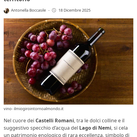
Antonella Boccasile
-
18 Dicembre 2025
vino- ilmiogirointornoalmondo.it
Nel cuore dei
Castelli Romani
, tra le dolci colline e il
suggestivo specchio d’acqua del
Lago di Nemi
, si cela
un patrimonio enologico di rara eccellenza, simbolo di