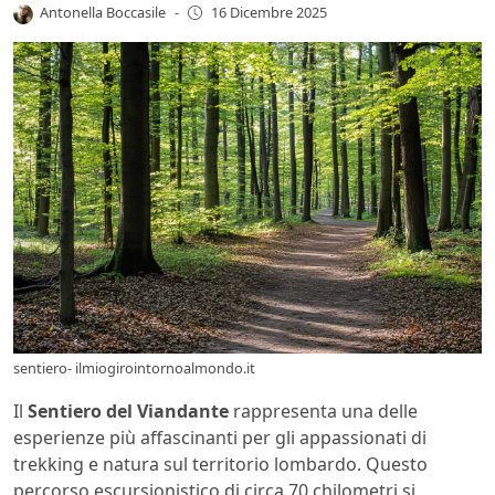
Antonella Boccasile
-
16 Dicembre 2025
sentiero- ilmiogirointornoalmondo.it
Il
Sentiero del Viandante
rappresenta una delle
esperienze più affascinanti per gli appassionati di
trekking e natura sul territorio lombardo. Questo
percorso escursionistico di circa 70 chilometri si