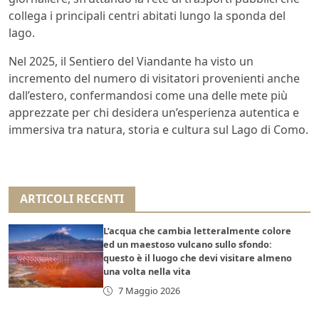
collega i principali centri abitati lungo la sponda del
lago.
Nel 2025, il Sentiero del Viandante ha visto un
incremento del numero di visitatori provenienti anche
dall’estero, confermandosi come una delle mete più
apprezzate per chi desidera un’esperienza autentica e
immersiva tra natura, storia e cultura sul Lago di Como.
ARTICOLI RECENTI
L’acqua che cambia letteralmente colore
ed un maestoso vulcano sullo sfondo:
questo è il luogo che devi visitare almeno
una volta nella vita
7 Maggio 2026